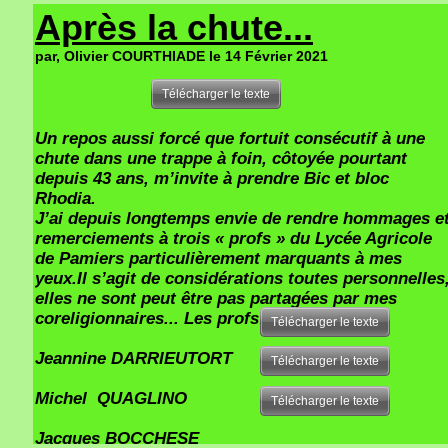
Après la chute...
par, Olivier COURTHIADE le 14 Février 2021
Télécharger le texte
Un repos aussi forcé que fortuit consécutif à une
chute dans une trappe à foin, côtoyée pourtant
depuis 43 ans, m’invite à prendre Bic et bloc
Rhodia.
J’ai depuis longtemps envie de rendre hommages e
remerciements à trois « profs » du Lycée Agricole
de Pamiers particulièrement marquants à mes
yeux.Il s’agit de considérations toutes personnelles
elles ne sont peut être pas partagées par mes
coreligionnaires... Les profs:
Télécharger le texte
Jeannine DARRIEUTORT
Télécharger le texte
Michel QUAGLINO
Télécharger le texte
Jacques BOCCHESE